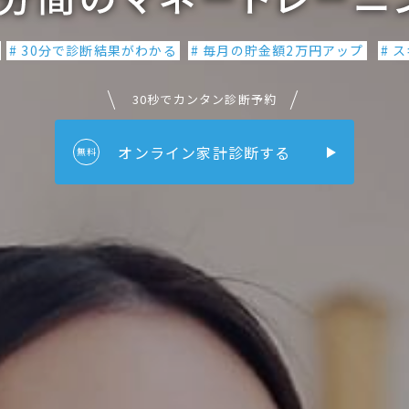
# 30分で診断結果がわかる
# 毎月の貯金額2万円アップ
# 
30秒でカンタン診断予約
オンライン家計診断する
無料