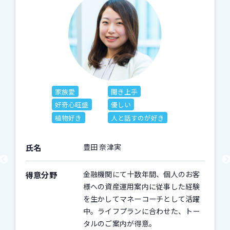
家族愛
聞き上手
好奇心旺盛
優しい
植物好き
人と話すのが好き
氏名
豊田 奈津実
得意分野
金融機関にて十数年間、個人のお客
様への資産運用案内に従事した経験
を生かしてマネーコーチとして活躍
中。ライフプランに合わせた、トー
タルのご案内が得意。