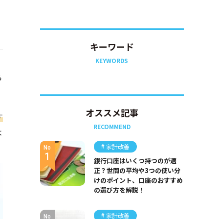
キーワード
KEYWORDS
ら
オススメ記事
す
RECOMMEND
よ
家計改善
No
銀行口座はいくつ持つのが適
正？世間の平均や3つの使い分
けのポイント、口座のおすすめ
の選び方を解説！
家計改善
No