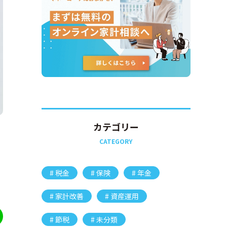
カテゴリー
CATEGORY
税金
保険
年金
家計改善
資産運用
節税
未分類