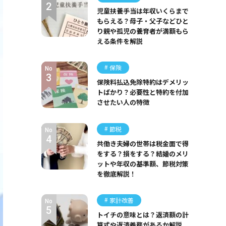
児童扶養手当は年収いくらまで
もらえる？母子・父子などひと
り親や孤児の養育者が満額もら
える条件を解説
保険
No
保険料払込免除特約はデメリッ
トばかり？必要性と特約を付加
させたい人の特徴
節税
No
共働き夫婦の世帯は税金面で得
をする？損をする？結婚のメリ
ットや年収の基準額、節税対策
を徹底解説！
家計改善
No
トイチの意味とは？返済額の計
算式や返済義務があるか解説