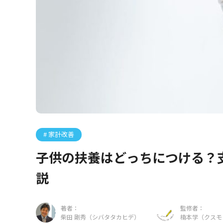
家計改善
子供の扶養はどっちにつける？
説
著者：
監修者：
柴田 剛秀（シバタタカヒデ）
楠本学（クスモ