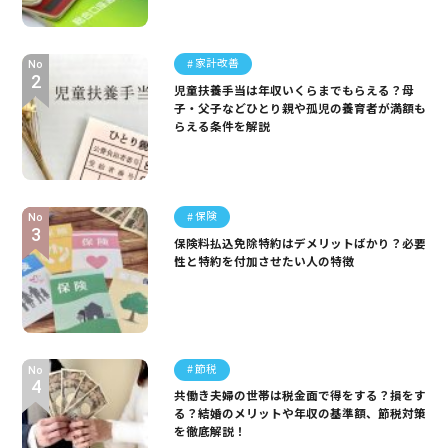
家計改善
No
児童扶養手当は年収いくらまでもらえる？母
子・父子などひとり親や孤児の養育者が満額も
らえる条件を解説
保険
No
保険料払込免除特約はデメリットばかり？必要
性と特約を付加させたい人の特徴
節税
No
共働き夫婦の世帯は税金面で得をする？損をす
る？結婚のメリットや年収の基準額、節税対策
を徹底解説！